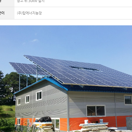
목
창고 위 30kw 설치
쓴이
(주)탑에너지농장