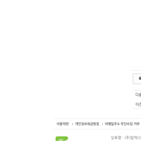
다음
이전
상호명 : (주)탑에너