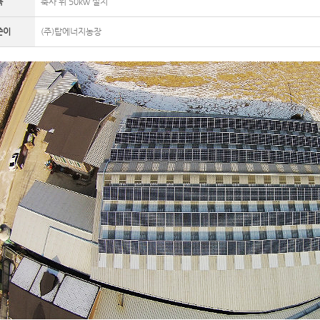
목
축사 위 50kw 설치
쓴이
(주)탑에너지농장