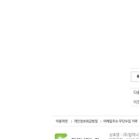
다음
이전
상호명 : (주)탑에너