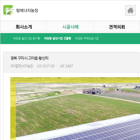
회사소개
시공사례
견적의뢰
태양광 발전사업 토지형
태양광 발전사업 건물형
태양광 주택보급사업
경북 구미시 고아읍 황산리
(주)탑에너지농장
2019.07.09
|
HIT 3867