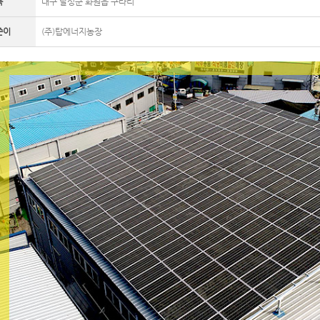
목
대구 달성군 화원읍 구라리
쓴이
(주)탑에너지농장