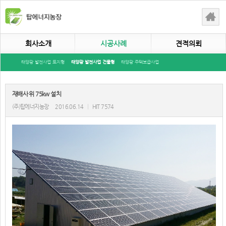
회사소개
시공사례
견적의뢰
태양광 발전사업 토지형
태양광 발전사업 건물형
태양광 주택보급사업
재배사 위 75kw 설치
(주)탑에너지농장
2016.06.14
|
HIT 7574