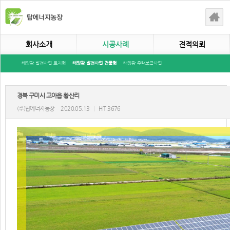
회사소개
시공사례
견적의뢰
태양광 발전사업 토지형
태양광 발전사업 건물형
태양광 주택보급사업
경북 구미시 고아읍 황산리
(주)탑에너지농장
2020.05.13
|
HIT 3676