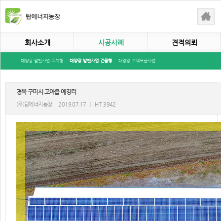
회사소개
시공사례
견적의뢰
태양광 발전사업 토지형
태양광 발전사업 건물형
태양광 주택보급사업
경북 구미시 고아읍 예강리
(주)탑에너지농장
2019.07.17
|
HIT 3942