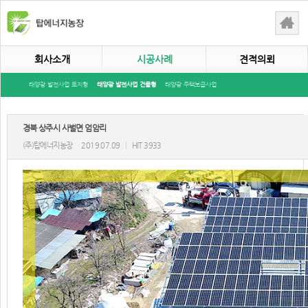
회사소개
시공사례
견적의뢰
태양광 발전사업 토지형
태양광 발전사업 건물형
태양광 주택보급사업
경북 상주시 사벌면 엄암리
(주)탑에너지농장
2019.07.09
|
HIT 3933