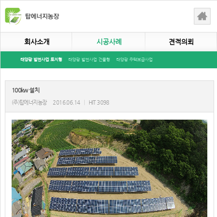
회사소개
시공사례
견적의뢰
태양광 발전사업 토지형
태양광 발전사업 건물형
태양광 주택보급사업
100kw 설치
(주)탑에너지농장
2016.06.14
|
HIT 3098