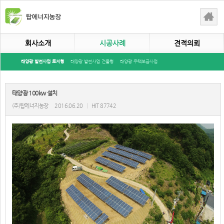
회사소개
시공사례
견적의뢰
태양광 발전사업 토지형
태양광 발전사업 건물형
태양광 주택보급사업
태양광 100kw 설치
(주)탑에너지농장
2016.06.20
|
HIT 87742